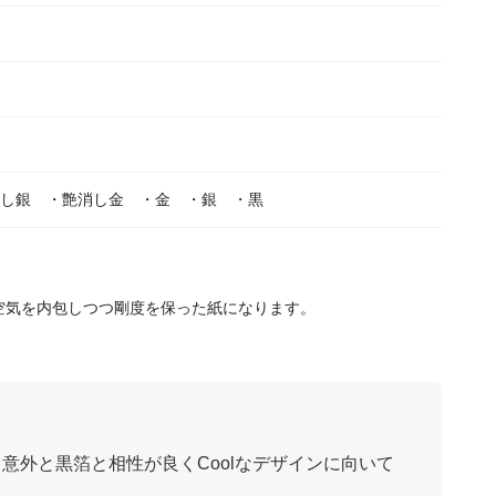
し銀 ・艶消し金 ・金 ・銀 ・黒
意外と黒箔と相性が良くCoolなデザインに向いて