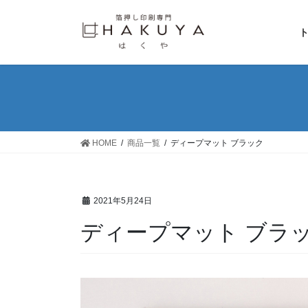
コ
ナ
ン
ビ
テ
ゲ
ン
ー
ツ
シ
へ
ョ
ス
ン
キ
に
ッ
移
HOME
商品一覧
ディープマット ブラック
プ
動
2021年5月24日
ディープマット ブラ