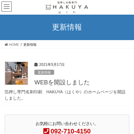
コ
ナ
ン
ビ
テ
ゲ
ン
ー
更新情報
ツ
シ
へ
ョ
ス
ン
HOME
更新情報
キ
に
ッ
移
プ
動
2021年5月17日
更新情報
WEBを開設しました
箔押し専門名刺印刷 HAKUYA（はくや）のホームページを開設
しました。
お気軽にお問い合わせください。
092-710-4150