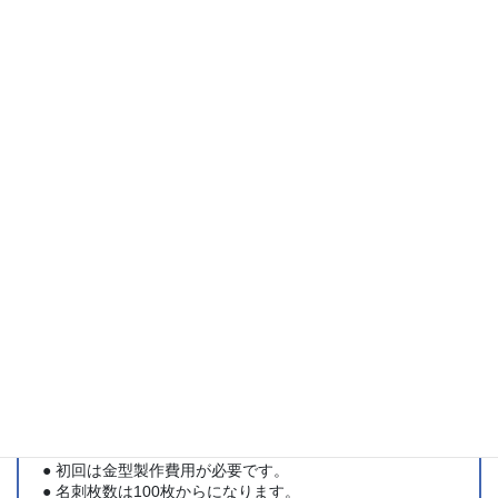
多彩なトーンをそろえた51色があります。
スタッフの声
カラープラン-FSのイエロークローム、きれいなイエロー
です！
白箔が本当にカッコいい・・
明るい紙なので、同色系の箔だとまぎれちゃいますが、そ
れも良いかもしれません！
ご注意事項
● 初回は金型製作費用が必要です。
● 名刺枚数は100枚からになります。